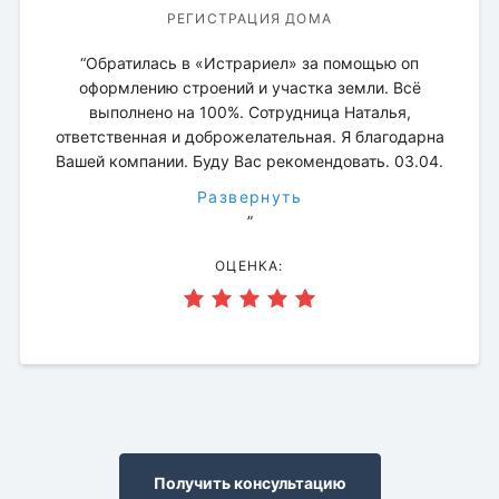
МЕЖЕВАНИЕ ЗЕМЕЛЬНОГО УЧАСТКА
МЕЖЕВАНИЕ ЗЕМЕЛЬНОГО УЧАСТКА
МЕЖЕВАНИЕ ЗЕМЕЛЬНОГО УЧАСТКА
ПРЕДСТАВИТЕЛЬСТВО В СУДЕ
СОПРОВОЖДЕНИЕ СДЕЛКИ
РЕГИСТРАЦИЯ ДОМА
РЕГИСТРАЦИЯ ДОМА
МЕЖЕВОЙ ПЛАН
РЕГИСТРАЦИЯ ДОМА
РЕГИСТРАЦИЯ ЗЕМЕЛЬНЫХ УЧАСТКОВ
“Обратилась в «Истрариел» за помощью оп
ОЦЕНКА:
ОЦЕНКА:
ОЦЕНКА:
ОЦЕНКА:
ОЦЕНКА:
ОЦЕНКА:
ОЦЕНКА:
оформлению строений и участка земли. Всё
ОЦЕНКА:
ОЦЕНКА:
выполнено на 100%. Сотрудница Наталья,
ответственная и доброжелательная. Я благодарна
Вашей компании. Буду Вас рекомендовать. 03.04.
Развернуть
”
ОЦЕНКА:
Получить консультацию