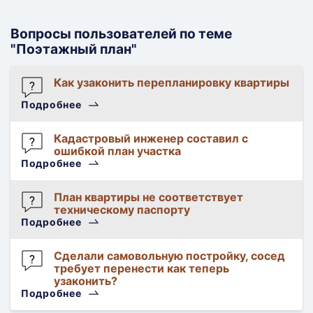
Вопросы пользователей по теме
"Поэтажный план"
Как узаконить перепланировку квартиры
Гость
Подробнее
411174
Регистрация
Кадастровый инженер составил с
ошибкой план участка
права
Подробнее
Гость
818798
План квартиры не соответствует
Кадастровые
техническому паспорту
инженеры
Подробнее
Гость
819837
Сделали самовольную постройку, сосед
Кадастровые
требует перенести как теперь
инженеры
узаконить?
Подробнее
Аноним