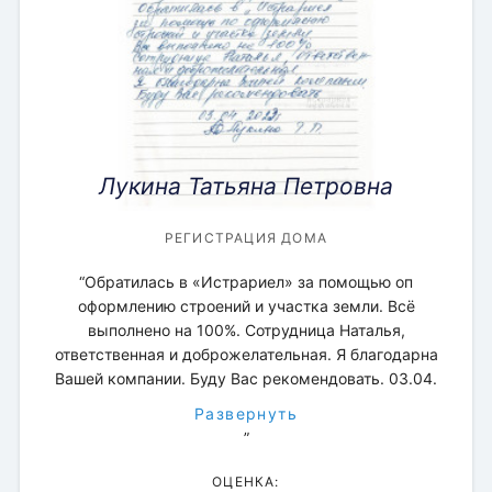
Лукина Татьяна Петровна
МЕЖЕВАНИЕ ЗЕМЕЛЬНОГО УЧАСТКА
МЕЖЕВАНИЕ ЗЕМЕЛЬНОГО УЧАСТКА
МЕЖЕВАНИЕ ЗЕМЕЛЬНОГО УЧАСТКА
ПРЕДСТАВИТЕЛЬСТВО В СУДЕ
СОПРОВОЖДЕНИЕ СДЕЛКИ
РЕГИСТРАЦИЯ ДОМА
РЕГИСТРАЦИЯ ДОМА
МЕЖЕВОЙ ПЛАН
РЕГИСТРАЦИЯ ДОМА
РЕГИСТРАЦИЯ ЗЕМЕЛЬНЫХ УЧАСТКОВ
“Обратилась в «Истрариел» за помощью оп
ОЦЕНКА:
ОЦЕНКА:
ОЦЕНКА:
ОЦЕНКА:
ОЦЕНКА:
ОЦЕНКА:
ОЦЕНКА:
оформлению строений и участка земли. Всё
ОЦЕНКА:
ОЦЕНКА:
выполнено на 100%. Сотрудница Наталья,
ответственная и доброжелательная. Я благодарна
Вашей компании. Буду Вас рекомендовать. 03.04.
Развернуть
”
ОЦЕНКА: