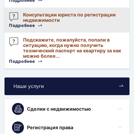
Подробнее
Виктория
Регистрация
Консультации юриста по регистрации
права
недвижимости
Подробнее
Сергей
Регистрация
Подскажите, пожалуйста, попали в
права
ситуацию, когда нужно получить
технический паспорт на квартиру за как
можно более...
Подробнее
Аноним
Сервитут
Наши услуги
Сделки с недвижимостью
Регистрация права
Выкуп участка у государства