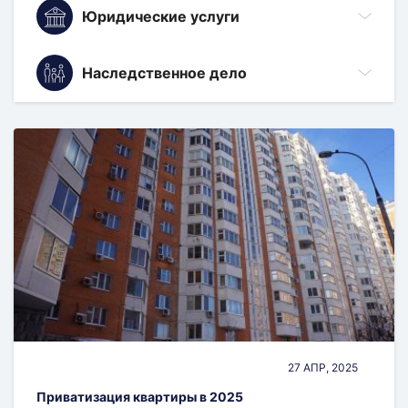
Подключение коммуникаций
Раздел зданий
Регистрация земельных участков
Юридические услуги
Согласование с Министерством культуры
Загрузка проекта в ИСОГД
Объединение участков
Снятие с учета домов
Смена ВРИ
Регистрация квартиры
Согласование с Мосавтодор и Росавтодор
ЗОС
Определение границ участка
Наследственное дело
Оценка недвижимости для суда
Сопровождение строительства
Технический план
Согласование с Мособлгаз
Изменение правил застройки
Прирезка земельных участков
Представительство в суде
Уведомление о реконструкции
Технический план для аренды
Оформление наследства
Согласование с МОЭСК
Инженерные изыскания
Раздел участков
Согласование перепланировки
Уведомление о строительстве
Согласование с Росавиацией
Проект здания
Топографическая съёмка
Юрист по недвижимости
Согласование с Роспотребнадзором
Проект планировки территории
Уточнение границ участка
Согласование с Росрыболовством
Разрешение на реконструкцию
Разрешение на строительство
Согласование облика здания
Строительная экспертиза
27 АПР, 2025
Приватизация квартиры в 2025
Экспертиза объекта недвижимости