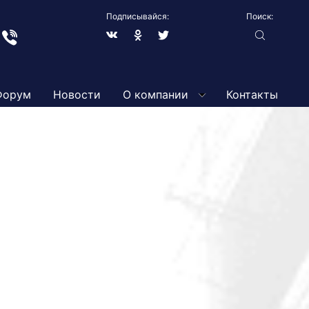
Подписывайся:
Поиск:
грам
Вайбер
В
Blogger
Твиттер
контакте
Форум
Новости
О компании
Контакты