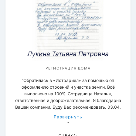
Лукина Татьяна Петровна
МЕЖЕВАНИЕ ЗЕМЕЛЬНОГО УЧАСТКА
МЕЖЕВАНИЕ ЗЕМЕЛЬНОГО УЧАСТКА
МЕЖЕВАНИЕ ЗЕМЕЛЬНОГО УЧАСТКА
ПРЕДСТАВИТЕЛЬСТВО В СУДЕ
СОПРОВОЖДЕНИЕ СДЕЛКИ
РЕГИСТРАЦИЯ ДОМА
РЕГИСТРАЦИЯ ДОМА
МЕЖЕВОЙ ПЛАН
РЕГИСТРАЦИЯ ДОМА
РЕГИСТРАЦИЯ ЗЕМЕЛЬНЫХ УЧАСТКОВ
“Обратилась в «Истрариел» за помощью оп
ОЦЕНКА:
ОЦЕНКА:
ОЦЕНКА:
ОЦЕНКА:
ОЦЕНКА:
ОЦЕНКА:
ОЦЕНКА:
оформлению строений и участка земли. Всё
ОЦЕНКА:
ОЦЕНКА:
выполнено на 100%. Сотрудница Наталья,
ответственная и доброжелательная. Я благодарна
Вашей компании. Буду Вас рекомендовать. 03.04.
Развернуть
”
ОЦЕНКА: