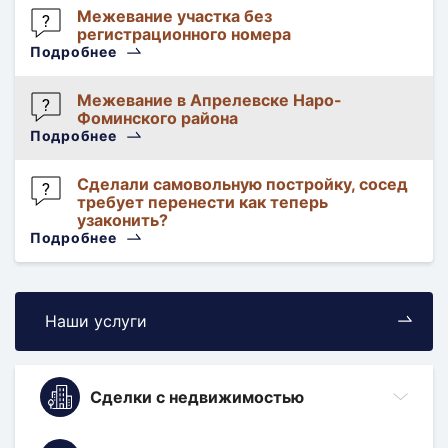
Межевание участка без
Геодезические
регистрационного номера
услуги
Подробнее
Коломоец
Юлия
Межевание в Апрелевске Наро-
Геодезические
Фоминского района
услуги
Подробнее
Гость
411722
Сделали самовольную постройку, сосед
Наследственное
требует перенести как теперь
дело
узаконить?
Подробнее
Аноним
Межевой
план
Наши услуги
Сделки с недвижимостью