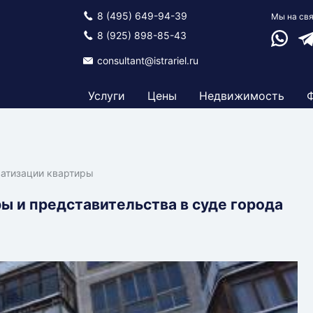
8 (495) 649-94-39
Мы на св
Ваттсап
Те
8 (925) 898-85-43
consultant@istrariel.ru
Услуги
Цены
Недвижимость
атизации квартиры
ы и представительства в суде города