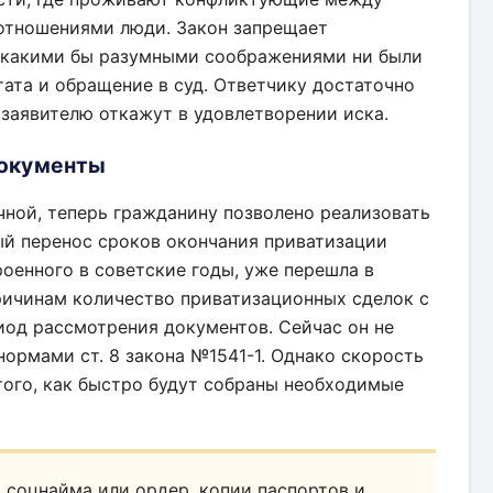
отношениями люди. Закон запрещает
, какими бы разумными соображениями ни были
тата и обращение в суд. Ответчику достаточно
 заявителю откажут в удовлетворении иска.
документы
чной, теперь гражданину позволено реализовать
ый перенос сроков окончания приватизации
роенного в советские годы, уже перешла в
ричинам количество приватизационных сделок с
од рассмотрения документов. Сейчас он не
нормами ст. 8 закона №1541-1. Однако скорость
того, как быстро будут собраны необходимые
 соцнайма или ордер, копии паспортов и