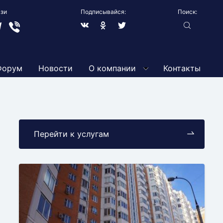
язи
Подписывайся:
Поиск:
леграм
Вайбер
В
Blogger
Твиттер
контакте
Форум
Новости
О компании
Контакты
Перейти к услугам